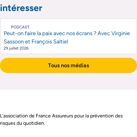
intéresser
PODCAST
Peut-on faire la paix avec nos écrans ? Avec Virginie
Sassoon et François Saltiel
29 juillet 2026
Tous nos médias
Pied de page
Assurance Prévention est :
L’association de France Assureurs pour la prévention des
risques du quotidien.