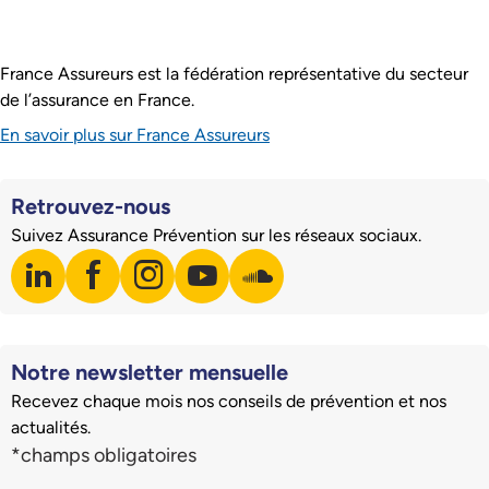
France Assureurs est la fédération représentative du secteur
de l’assurance en France.
En savoir plus sur France Assureurs
Retrouvez-nous
Suivez Assurance Prévention sur les réseaux sociaux.
linkedin
facebook
instagram
youtube
soundcloud
Visiter notre page LinkedIn
Visiter notre page Facebook
Visiter notre page Instagram
Visiter notre page Youtube
Visiter notre page Soundclo
Notre newsletter mensuelle
Recevez chaque mois nos conseils de prévention et nos
actualités.
Champs du formulaire d'inscription à la newsletter
*champs obligatoires