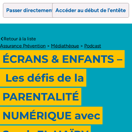
Passer directement au contenu
Accéder au début de l'entête
search
Ouvrir le formulaire de recherc
Ouvrir le formulaire 
Retour à la liste
caret-left
Assurance Prévention
>
Médiathèque
>
Podcast
ÉCRANS & ENFANTS –
Les défis de la
PARENTALITÉ
NUMÉRIQUE avec