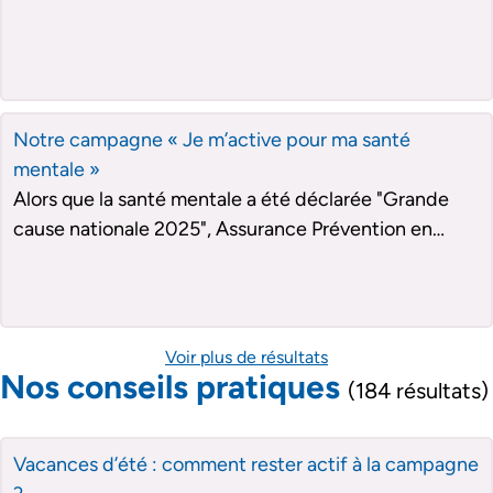
recherche de notre partenaire, la Chaire « Santé en
Mouvement ». Cette campagne s’inscrit dans un
objectif commun : mieux comprendre les impacts de
la sédentarité sur la santé et promouvoir l’activité
physique comme un levier essentiel de prévention.
Notre campagne « Je m’active pour ma santé
mentale »
Alors que la santé mentale a été déclarée "Grande
cause nationale 2025", Assurance Prévention en
partenariat avec la Chaire « Santé en Mouvement »
apporte aussi un éclairage scientifique expert sur les
bienfaits de l’activité physique sur notre santé
mentale.
Voir plus de résultats
Nos conseils pratiques
(184 résultats)
Vacances d’été : comment rester actif à la campagne