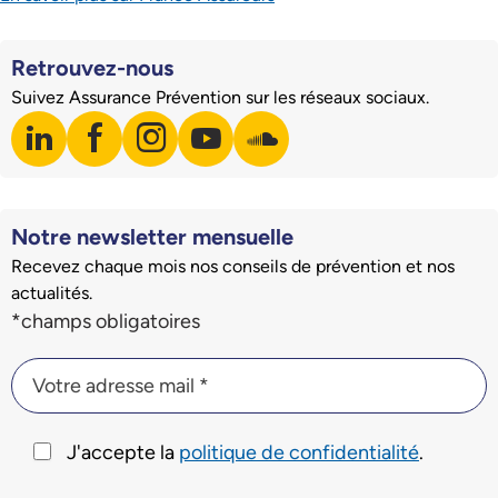
Retrouvez-nous
Suivez Assurance Prévention sur les réseaux sociaux.
linkedin
facebook
instagram
youtube
soundcloud
Visiter notre page LinkedIn
Visiter notre page Facebook
Visiter notre page Instagram
Visiter notre page Youtube
Visiter notre page Soundclo
Notre newsletter mensuelle
Recevez chaque mois nos conseils de prévention et nos
actualités.
Champs du formulaire d'inscription à la newsletter
*champs obligatoires
Votre adresse mail *
Votre adresse mail *
J'accepte la
politique de confidentialité
.