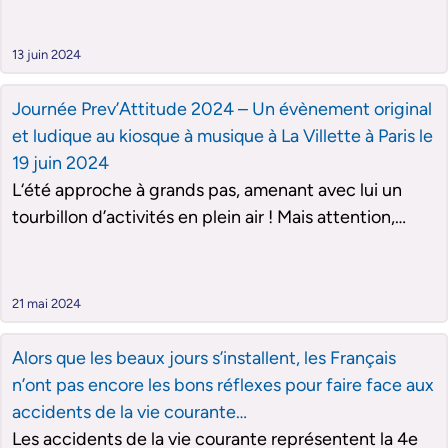
les 13-14 ans et leurs parents, en abordant les
dangers liés aux activités de plein air.
13 juin 2024
Journée Prev’Attitude 2024 – Un évènement original
et ludique au kiosque à musique à La Villette à Paris le
19 juin 2024
L‘été approche à grands pas, amenant avec lui un
tourbillon d’activités en plein air ! Mais attention,
cette saison rime également avec une augmentation
des risques. Heureusement, Assurance Prévention,
l’association de France Assureurs dédiée à la
21 mai 2024
prévention des risques du quotidien, se mobilise pour
sensibiliser le grand public. L’édition 2024 de la
Alors que les beaux jours s’installent, les Français
journée Prev’Attitude s’adresse aux jeunes ados,
n’ont pas encore les bons réflexes pour faire face aux
particulièrement audacieux. Au programme, 5 zones
accidents de la vie courante…
d’expériences, des ateliers, des jeux, des
Les accidents de la vie courante représentent la 4e