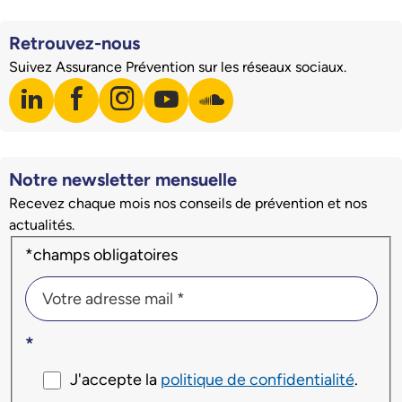
Retrouvez-nous
Suivez Assurance Prévention sur les réseaux sociaux.
linkedin
facebook
instagram
youtube
soundcloud
Visiter notre page LinkedIn
Visiter notre page Facebook
Visiter notre page Instagram
Visiter notre page Youtube
Visiter notre page Soundclo
Notre newsletter mensuelle
Recevez chaque mois nos conseils de prévention et nos
actualités.
Champs du formulaire d'inscription à la newsletter
*champs obligatoires
Votre adresse mail *
Votre adresse mail *
*
J'accepte la
politique de confidentialité
.