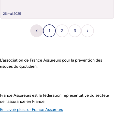
26 mai 2025
1
2
3
Page précédente
Page numéro
Page numéro
Page numéro
Page suivante
Pied de page
Assurance Prévention est :
L’association de France Assureurs pour la prévention des
risques du quotidien.
France Assureurs est la fédération représentative du secteur
de l’assurance en France.
En savoir plus sur France Assureurs