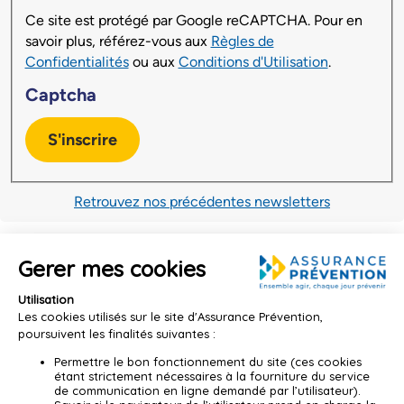
Ce site est protégé par Google reCAPTCHA. Pour en
savoir plus, référez-vous aux
Règles de
Confidentialités
ou aux
Conditions d'Utilisation
.
Captcha
S'inscrire
Retrouvez nos précédentes newsletters
Liens utiles
NOS DOMAINES D'ACTIONS
NOTRE ÉCOSYSTÈME
Santé
Pas à pas
Risques numériques
Sur la route, cultivons la
prudence
lien externe
Risques naturels
Cyber'Prev
lien externe
Sport et loisirs