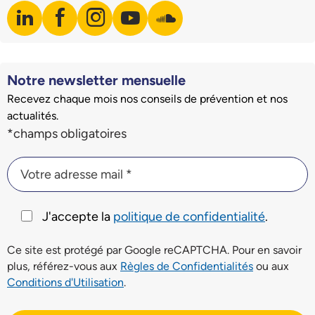
linkedin
facebook
instagram
youtube
soundcloud
Visiter notre page LinkedIn
Visiter notre page Facebook
Visiter notre page Instagram
Visiter notre page Youtube
Visiter notre page Soundclo
Notre newsletter mensuelle
Recevez chaque mois nos conseils de prévention et nos
actualités.
Champs du formulaire d'inscription à la newsletter
*champs obligatoires
Votre adresse mail *
Votre adresse mail *
J'accepte la
politique de confidentialité
.
Ce site est protégé par Google reCAPTCHA. Pour en savoir
plus, référez-vous aux
Règles de Confidentialités
ou aux
Conditions d'Utilisation
.