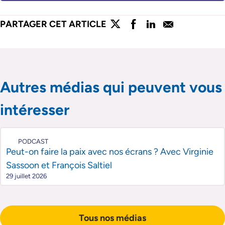
lien externe
lien externe
lien externe
lien externe
PARTAGER CET ARTICLE
Partager l'article sur twitter
Partager l'article sur faceboo
Partager l'article sur lin
Partager l'article s
Passer le slider de publications
Passer le slider de publications
Autres médias qui peuvent vous
intéresser
PODCAST
Peut-on faire la paix avec nos écrans ? Avec Virginie
Sassoon et François Saltiel
29 juillet 2026
Tous nos médias