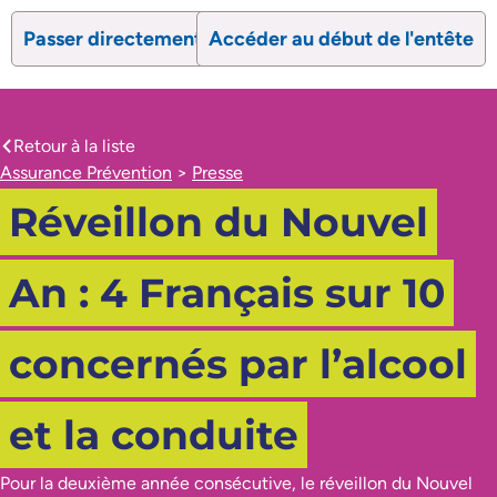
Passer directement au contenu
Accéder au début de l'entête
search
Ouvrir le formulaire de recherc
Ouvrir le formulaire 
Retour à la liste
caret-left
Assurance Prévention
>
Presse
Réveillon du Nouvel
An : 4 Français sur 10
concernés par l’alcool
et la conduite
Pour la deuxième année consécutive, le réveillon du Nouvel