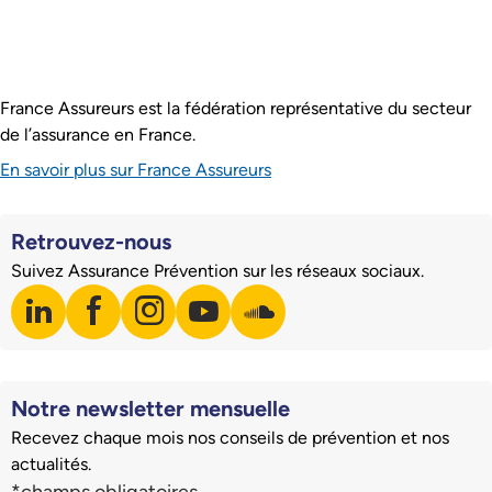
France Assureurs est la fédération représentative du secteur
de l’assurance en France.
En savoir plus sur France Assureurs
Retrouvez-nous
Suivez Assurance Prévention sur les réseaux sociaux.
linkedin
facebook
instagram
youtube
soundcloud
Visiter notre page LinkedIn
Visiter notre page Facebook
Visiter notre page Instagram
Visiter notre page Youtube
Visiter notre page Soundclo
Notre newsletter mensuelle
Recevez chaque mois nos conseils de prévention et nos
actualités.
Champs du formulaire d'inscription à la newsletter