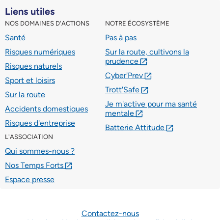
Liens utiles
NOS DOMAINES D'ACTIONS
NOTRE ÉCOSYSTÈME
Santé
Pas à pas
Risques numériques
Sur la route, cultivons la
prudence
lien externe
Risques naturels
Cyber'Prev
lien externe
Sport et loisirs
Trott'Safe
lien externe
Sur la route
Je m'active pour ma santé
Accidents domestiques
mentale
lien externe
Risques d'entreprise
Batterie Attitude
lien externe
L'ASSOCIATION
Qui sommes-nous ?
Nos Temps Forts
lien externe
Espace presse
Contactez-nous