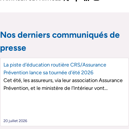
Partager l'article sur twitter
Partager l'article sur faceboo
Partager l'article sur lin
Partager l'article s
Passer le slider de publications
Passer le slider de publications
Nos derniers communiqués de
presse
La piste d’éducation routière CRS/Assurance
Prévention lance sa tournée d’été 2026
Cet été, les assureurs, via leur association Assurance
Prévention, et le ministère de l’Intérieur vont
proposer au public et notamment aux jeunes à partir
de 14 ans une initiation pratique aux spécificités de la
conduite d’un deux-roues motorisé : la piste
d’éducation routière CRS/Assurance Prévention. La
20 juillet 2026
piste sera présente au plus près des vacanciers dans