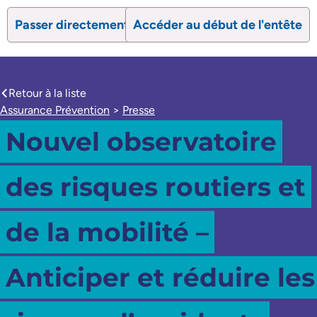
Passer directement au contenu
Accéder au début de l'entête
search
Ouvrir le formulaire de recherc
Ouvrir le formulaire 
Retour à la liste
caret-left
Assurance Prévention
>
Presse
Nouvel observatoire
des risques routiers et
de la mobilité –
Anticiper et réduire les