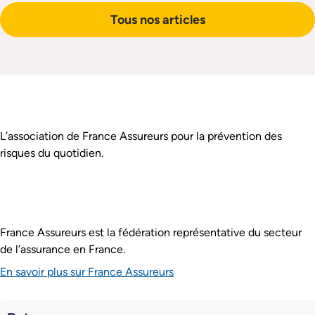
4 villes du littoral français. Une initiative qui répond à
Tous nos articles
une réelle urgence : en France, en 2025, 697
conducteurs et passagers de deux-roues motorisés
ont perdu la vie et on estime à 5 200 le nombre de
Pied de page
blessés graves.
Assurance Prévention est :
L’association de France Assureurs pour la prévention des
risques du quotidien.
France Assureurs est la fédération représentative du secteur
de l’assurance en France.
En savoir plus sur France Assureurs