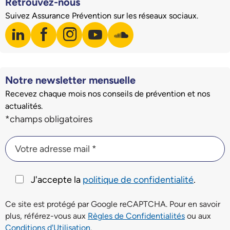
Retrouvez-nous
Suivez Assurance Prévention sur les réseaux sociaux.
linkedin
facebook
instagram
youtube
soundcloud
Visiter notre page LinkedIn
Visiter notre page Facebook
Visiter notre page Instagram
Visiter notre page Youtube
Visiter notre page Soundclo
Notre newsletter mensuelle
Recevez chaque mois nos conseils de prévention et nos
actualités.
Champs du formulaire d'inscription à la newsletter
*champs obligatoires
Votre adresse mail *
Votre adresse mail *
J'accepte la
politique de confidentialité
.
Ce site est protégé par Google reCAPTCHA. Pour en savoir
plus, référez-vous aux
Règles de Confidentialités
ou aux
Conditions d'Utilisation
.