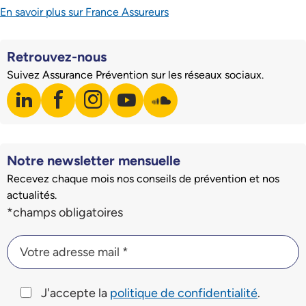
En savoir plus sur France Assureurs
Retrouvez-nous
Suivez Assurance Prévention sur les réseaux sociaux.
linkedin
facebook
instagram
youtube
soundcloud
Visiter notre page LinkedIn
Visiter notre page Facebook
Visiter notre page Instagram
Visiter notre page Youtube
Visiter notre page Soundclo
Notre newsletter mensuelle
Recevez chaque mois nos conseils de prévention et nos
actualités.
Champs du formulaire d'inscription à la newsletter
*champs obligatoires
Votre adresse mail *
Votre adresse mail *
J'accepte la
politique de confidentialité
.