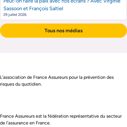
Peut-on faire la paix avec nos écrans ? Avec Virginie
Sassoon et François Saltiel
29 juillet 2026
Tous nos médias
Pied de page
Assurance Prévention est :
L’association de France Assureurs pour la prévention des
risques du quotidien.
France Assureurs est la fédération représentative du secteur
de l’assurance en France.