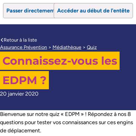
Passer directement au contenu
Accéder au début de l'entête
search
Ouvrir le formulaire de recherc
Ouvrir le formulaire 
Retour à la liste
caret-left
Assurance Prévention
>
Médiathèque
>
Quiz
Connaissez-vous les
EDPM ?
20 janvier 2020
Bienvenue sur notre quiz « EDPM » ! Répondez à nos 8
questions pour tester vos connaissances sur ces engins
de déplacement.