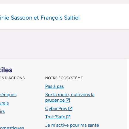
inie Sassoon et François Saltiel
tiles
ES D'ACTIONS
NOTRE ÉCOSYSTÈME
Pas à pas
mériques
Sur la route, cultivons la
prudence
lien externe
urels
Cyber'Prev
lien externe
irs
Trott'Safe
lien externe
Je m'active pour ma santé
domestiques