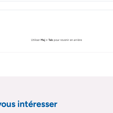
Utiliser
Maj + Tab
pour revenir en arrière
ne
book
 linkedin
le sur email
ous intéresser