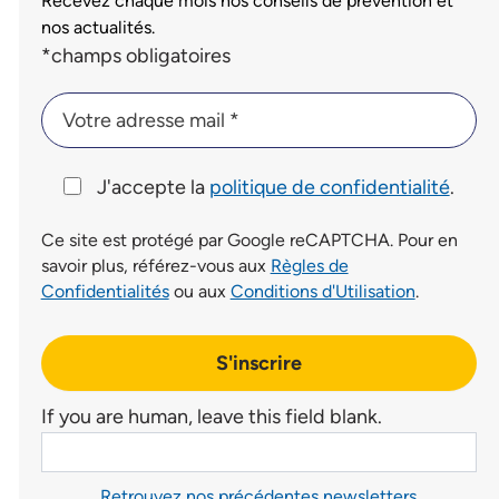
Recevez chaque mois nos conseils de prévention et
nos actualités.
Champs du formulaire d'inscription à la newsletter
*champs obligatoires
Votre adresse mail *
Votre adresse mail *
J'accepte la
politique de confidentialité
.
Ce site est protégé par Google reCAPTCHA. Pour en
savoir plus, référez-vous aux
Règles de
Confidentialités
ou aux
Conditions d'Utilisation
.
S'inscrire
If you are human, leave this field blank.
Retrouvez nos précédentes newsletters