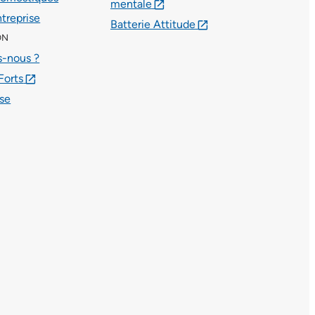
mentale
lien externe
ntreprise
Batterie Attitude
lien externe
ON
-nous ?
Forts
lien externe
se