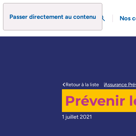
Passer directement au contenu
search
Nos c
Ouvrir le formul
Retour à la liste
Assurance Pré
caret-left
Prévenir 
1 juillet 2021