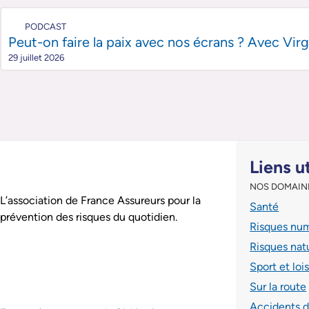
PODCAST
Peut-on faire la paix avec nos écrans ? Avec Virg
29 juillet 2026
Pied de page
Liens u
NOS DOMAIN
Assurance Prévention est :
L’association de France Assureurs pour la
Santé
prévention des risques du quotidien.
Risques nu
Risques nat
Sport et lois
Sur la route
Accidents 