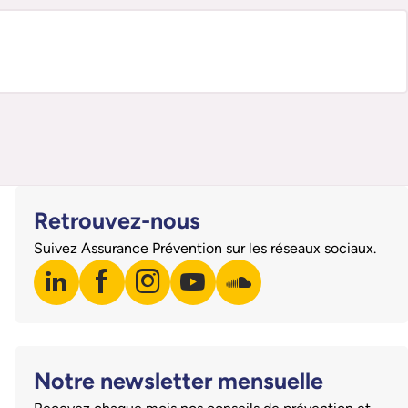
Retrouvez-nous
Suivez Assurance Prévention sur les réseaux sociaux.
linkedin
facebook
instagram
youtube
soundcloud
Visiter notre page LinkedIn
Visiter notre page Facebook
Visiter notre page Instagram
Visiter notre page Youtube
Visiter notre page Sound
Notre newsletter mensuelle