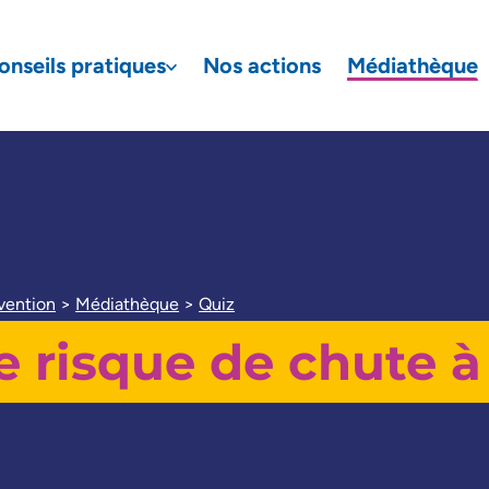
onseils pratiques
Nos actions
Médiathèque
aire de recherche
vention
>
Médiathèque
>
Quiz
le risque de chute à