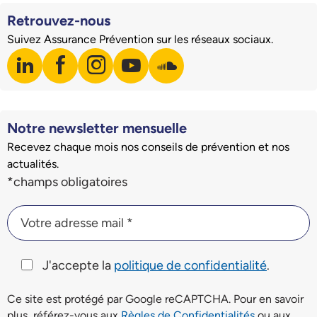
Retrouvez-nous
Suivez Assurance Prévention sur les réseaux sociaux.
linkedin
facebook
instagram
youtube
soundcloud
Visiter notre page LinkedIn
Visiter notre page Facebook
Visiter notre page Instagram
Visiter notre page Youtube
Visiter notre page Soundclo
Notre newsletter mensuelle
Recevez chaque mois nos conseils de prévention et nos
actualités.
Champs du formulaire d'inscription à la newsletter
*champs obligatoires
Votre adresse mail *
Votre adresse mail *
J'accepte la
politique de confidentialité
.
Ce site est protégé par Google reCAPTCHA. Pour en savoir
plus, référez-vous aux
Règles de Confidentialités
ou aux