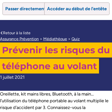
Passer directement au contenu
Accéder au début de l'entête
search
Ouvrir le formulaire de recherc
Ouvrir le formulaire 
Retour à la liste
caret-left
Assurance Prévention
>
Médiathèque
>
Quiz
Prévenir les risques du
téléphone au volant
1 juillet 2021
Oreillette, kit mains libres, Bluetooth, à la main…
l’utilisation du téléphone portable au volant multiplie le
risque d’accident par 3. Connaissez-vous la