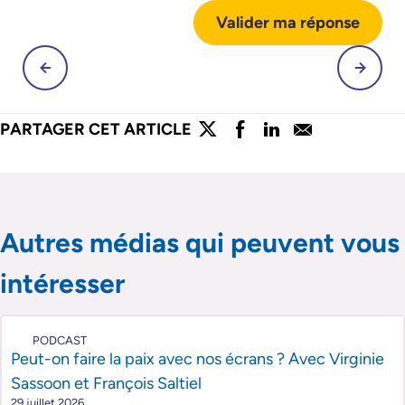
Valider ma réponse
lien externe
lien externe
lien externe
lien externe
PARTAGER CET ARTICLE
Partager l'article sur twitter
Partager l'article sur faceboo
Partager l'article sur lin
Partager l'article s
Passer le slider de publications
Passer le slider de publications
Autres médias qui peuvent vous
intéresser
PODCAST
Peut-on faire la paix avec nos écrans ? Avec Virginie
Sassoon et François Saltiel
29 juillet 2026