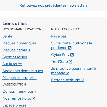
Retrouvez nos précédentes newsletters
Liens utiles
NOS DOMAINES D'ACTIONS
NOTRE ÉCOSYSTÈME
Santé
Pas à pas
Risques numériques
Sur la route, cultivons la
prudence
lien externe
Risques naturels
Cyber'Prev
lien externe
Sport et loisirs
Trott'Safe
lien externe
Sur la route
Je m'active pour ma santé
Accidents domestiques
mentale
lien externe
Risques d'entreprise
Batterie Attitude
lien externe
L'ASSOCIATION
Qui sommes-nous ?
Nos Temps Forts
lien externe
Espace presse