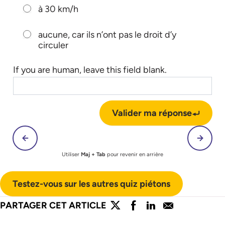
à 30 km/h
aucune, car ils n’ont pas le droit d’y
circuler
If you are human, leave this field blank.
Valider ma réponse
Utiliser
Maj + Tab
pour revenir en arrière
Testez-vous sur les autres quiz piétons
lien externe
lien externe
lien externe
lien externe
PARTAGER CET ARTICLE
Partager l'article sur twitter
Partager l'article sur faceboo
Partager l'article sur lin
Partager l'article s