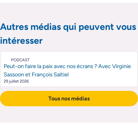
Passer le slider de publications
Passer le slider de publications
Autres médias qui peuvent vous
intéresser
PODCAST
Peut-on faire la paix avec nos écrans ? Avec Virginie
Sassoon et François Saltiel
29 juillet 2026
Tous nos médias
Pied de page