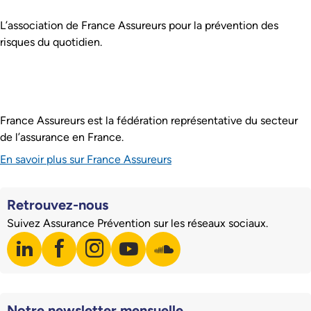
Assurance Prévention est :
L’association de France Assureurs pour la prévention des
risques du quotidien.
France Assureurs est la fédération représentative du secteur
de l’assurance en France.
En savoir plus sur France Assureurs
Retrouvez-nous
Suivez Assurance Prévention sur les réseaux sociaux.
linkedin
facebook
instagram
youtube
soundcloud
Visiter notre page LinkedIn
Visiter notre page Facebook
Visiter notre page Instagram
Visiter notre page Youtube
Visiter notre page Soundclo
Notre newsletter mensuelle