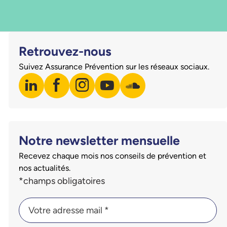
Retrouvez-nous
Suivez Assurance Prévention sur les réseaux sociaux.
linkedin
facebook
instagram
youtube
soundcloud
Visiter notre page LinkedIn
Visiter notre page Facebook
Visiter notre page Instagram
Visiter notre page Youtube
Visiter notre page Sound
Notre newsletter mensuelle
Recevez chaque mois nos conseils de prévention et
nos actualités.
Champs du formulaire d'inscription à la newsletter
*champs obligatoires
Votre adresse mail *
Votre adresse mail *