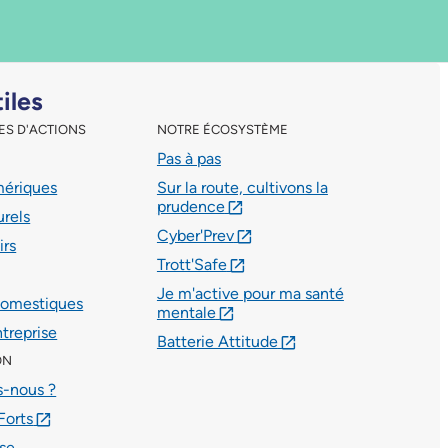
tiles
ES D'ACTIONS
NOTRE ÉCOSYSTÈME
Pas à pas
mériques
Sur la route, cultivons la
prudence
lien externe
urels
Cyber'Prev
lien externe
irs
Trott'Safe
lien externe
Je m'active pour ma santé
domestiques
mentale
lien externe
ntreprise
Batterie Attitude
lien externe
ON
-nous ?
Forts
lien externe
se