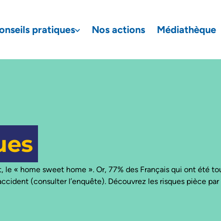
onseils pratiques
Nos actions
Médiathèque
aire de recherche
ues
nt, le « home sweet home ».
Or, 77% des Français qui ont été t
cident (consulter l’enquête). Découvrez les risques pièce par p