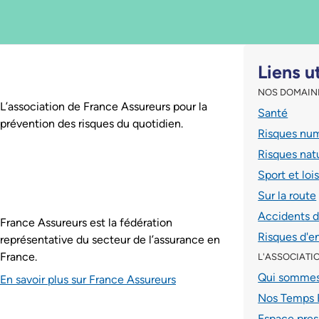
Pied de page
Liens u
NOS DOMAIN
Assurance Prévention est :
L’association de France Assureurs pour la
Santé
prévention des risques du quotidien.
Risques nu
Risques nat
Sport et lois
Sur la route
Accidents 
France Assureurs est la fédération
Risques d'e
représentative du secteur de l’assurance en
France.
L'ASSOCIATI
Qui sommes
En savoir plus sur France Assureurs
Nos Temps 
Espace pres