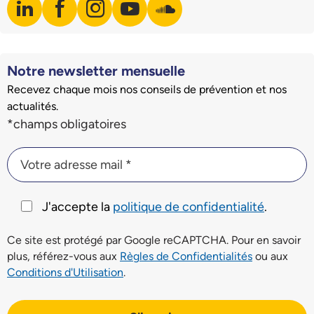
linkedin
facebook
instagram
youtube
soundcloud
Visiter notre page LinkedIn
Visiter notre page Facebook
Visiter notre page Instagram
Visiter notre page Youtube
Visiter notre page Soundclo
Notre newsletter mensuelle
Recevez chaque mois nos conseils de prévention et nos
actualités.
Champs du formulaire d'inscription à la newsletter
*champs obligatoires
Votre adresse mail *
Votre adresse mail *
J'accepte la
politique de confidentialité
.
Ce site est protégé par Google reCAPTCHA. Pour en savoir
plus, référez-vous aux
Règles de Confidentialités
ou aux
Conditions d'Utilisation
.