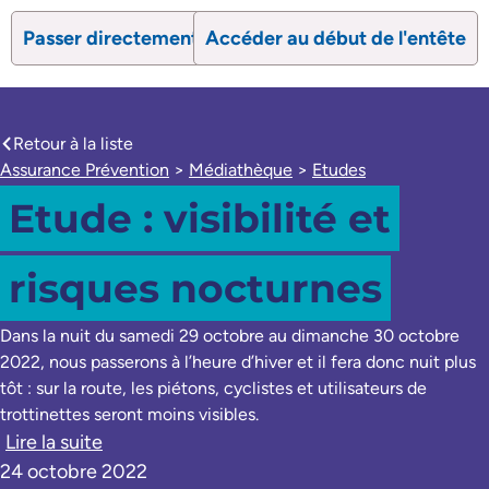
Passer directement au contenu
Accéder au début de l'entête
search
Ouvrir le formulaire de recherc
Ouvrir le formulaire 
Retour à la liste
caret-left
Assurance Prévention
>
Médiathèque
>
Etudes
Etude : visibilité et
risques nocturnes
Dans la nuit du samedi 29 octobre au dimanche 30 octobre
2022, nous passerons à l’heure d’hiver et il fera donc nuit plus
tôt : sur la route, les piétons, cyclistes et utilisateurs de
trottinettes seront moins visibles.
Lire la suite
24 octobre 2022