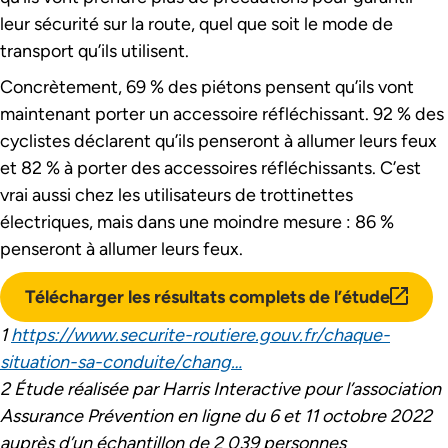
leur sécurité sur la route, quel que soit le mode de
transport qu’ils utilisent.
Concrètement, 69 % des piétons pensent qu’ils vont
maintenant porter un accessoire réfléchissant. 92 % des
cyclistes déclarent qu’ils penseront à allumer leurs feux
et 82 % à porter des accessoires réfléchissants. C’est
vrai aussi chez les utilisateurs de trottinettes
électriques, mais dans une moindre mesure : 86 %
penseront à allumer leurs feux.
Télécharger les résultats complets de l’étude
lien e
1
https://www.securite-routiere.gouv.fr/chaque-
situation-sa-conduite/chang…
2 Étude réalisée par Harris Interactive pour l’association
Assurance Prévention en ligne du 6 et 11 octobre 2022
auprès d’un échantillon de 2 039 personnes