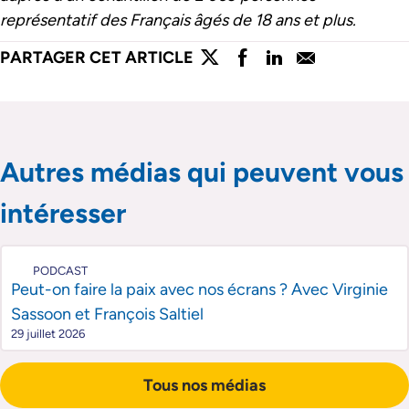
représentatif des Français âgés de 18 ans et plus.
lien externe
lien externe
lien externe
lien externe
PARTAGER CET ARTICLE
Partager l'article sur twitter
Partager l'article sur faceboo
Partager l'article sur lin
Partager l'article s
Passer le slider de publications
Passer le slider de publications
Autres médias qui peuvent vous
intéresser
PODCAST
Peut-on faire la paix avec nos écrans ? Avec Virginie
Sassoon et François Saltiel
29 juillet 2026
Tous nos médias