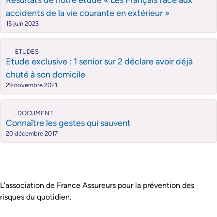
Résultats de notre étude « Les Français face aux
accidents de la vie courante en extérieur »
15 juin 2023
ETUDES
Etude exclusive : 1 senior sur 2 déclare avoir déjà
chuté à son domicile
29 novembre 2021
DOCUMENT
Connaître les gestes qui sauvent
20 décembre 2017
Pied de page
Assurance Prévention est :
L’association de France Assureurs pour la prévention des
risques du quotidien.