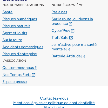
NOS DOMAINES D'ACTIONS
NOTRE ÉCOSYSTÈME
Santé
Pas à pas
Risques numériques
Sur la route, cultivons la
prudence
lien externe
Risques naturels
Cyber'Prev
lien externe
Sport et loisirs
Trott'Safe
lien externe
Sur la route
Je m'active pour ma santé
Accidents domestiques
mentale
lien externe
Risques d'entreprise
Batterie Attitude
lien externe
L'ASSOCIATION
Qui sommes-nous ?
Nos Temps Forts
lien externe
Espace presse
Contactez-nous
Mentions légales et politique de confidentialité
Plan du site