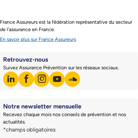
France Assureurs est la fédération représentative du secteur
de l’assurance en France.
En savoir plus sur France Assureurs
Retrouvez-nous
Suivez Assurance Prévention sur les réseaux sociaux.
linkedin
facebook
instagram
youtube
soundcloud
Visiter notre page LinkedIn
Visiter notre page Facebook
Visiter notre page Instagram
Visiter notre page Youtube
Visiter notre page Soundclo
Notre newsletter mensuelle
Recevez chaque mois nos conseils de prévention et nos
actualités.
Champs du formulaire d'inscription à la newsletter
*champs obligatoires