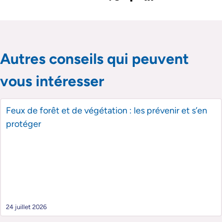
Partager l'article sur twitter
Partager l'article sur faceboo
Partager l'article sur lin
Partager l'article s
Passer le slider de publications
Passer le slider de publications
Autres conseils qui peuvent
vous intéresser
Feux de forêt et de végétation : les prévenir et s’en
protéger
24 juillet 2026