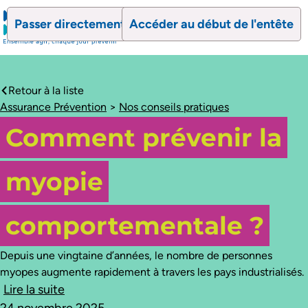
Passer directement au contenu
Accéder au début de l'entête
search
Ouvrir le formulaire de recherch
Ouvrir le formulaire 
Retour à la liste
caret-left
Assurance Prévention
>
Nos conseils pratiques
Comment prévenir la
myopie
comportementale ?
Depuis une vingtaine d’années, le nombre de personnes
myopes augmente rapidement à travers les pays industrialisés.
Lire la suite