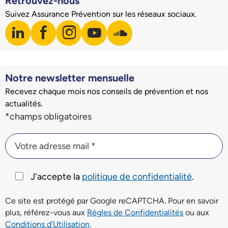
Retrouvez-nous
Suivez Assurance Prévention sur les réseaux sociaux.
linkedin
facebook
instagram
youtube
soundcloud
Visiter notre page LinkedIn
Visiter notre page Facebook
Visiter notre page Instagram
Visiter notre page Youtube
Visiter notre page Soundclo
Notre newsletter mensuelle
Recevez chaque mois nos conseils de prévention et nos
actualités.
Champs du formulaire d'inscription à la newsletter
*champs obligatoires
Votre adresse mail *
Votre adresse mail *
J'accepte la
politique de confidentialité
.
Ce site est protégé par Google reCAPTCHA. Pour en savoir
plus, référez-vous aux
Règles de Confidentialités
ou aux
Conditions d'Utilisation
.