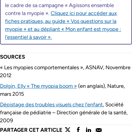
le cadre de sa campagne « Agissons ensemble
contre la myopie ».
Cliquez ici pour accéder aux
fiches pratiques, au guide « Vos questions sur la
myopie » et au dépliant « Mon enfant est myope :
l’essentiel à savoir ».
SOURCES
« Les myopies comportementales », ASNAV, Novembre
2012
Dolgin, Elly « The myopia boom »
(en anglais), Nature,
mars 2015
Dépistage des troubles visuels chez l’enfant
, Société
française de pédiatrie – Direction générale de la santé,
2009
lien externe
lien externe
lien externe
lien externe
PARTAGER CET ARTICLE