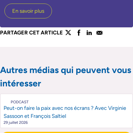
En savoir plus
lien externe
lien externe
lien externe
lien externe
PARTAGER CET ARTICLE
Partager l'article sur twitter
Partager l'article sur faceboo
Partager l'article sur lin
Partager l'article s
Passer le slider de publications
Passer le slider de publications
Autres médias qui peuvent vous
intéresser
PODCAST
Peut-on faire la paix avec nos écrans ? Avec Virginie
Sassoon et François Saltiel
29 juillet 2026