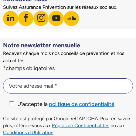
Suivez Assurance Prévention sur les réseaux sociaux.
linkedin
facebook
instagram
youtube
soundcloud
Visiter notre page LinkedIn
Visiter notre page Facebook
Visiter notre page Instagram
Visiter notre page Youtube
Visiter notre page Soundclo
Notre newsletter mensuelle
Recevez chaque mois nos conseils de prévention et nos
actualités.
Champs du formulaire d'inscription à la newsletter
*champs obligatoires
Votre adresse mail *
Votre adresse mail *
J'accepte la
politique de confidentialité
.
Ce site est protégé par Google reCAPTCHA. Pour en savoir
plus, référez-vous aux
Règles de Confidentialités
ou aux
Conditions d'Utilisation
.