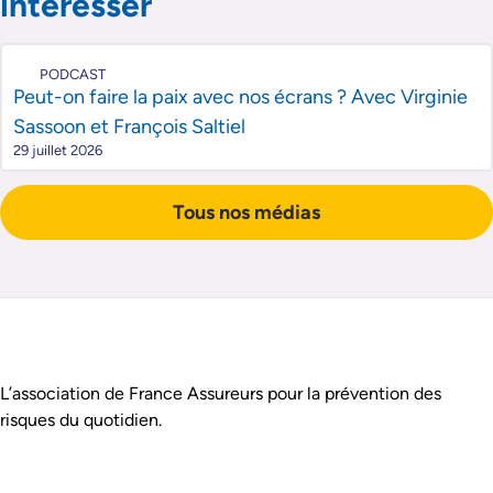
intéresser
PODCAST
Peut-on faire la paix avec nos écrans ? Avec Virginie
Sassoon et François Saltiel
29 juillet 2026
Tous nos médias
Pied de page
Assurance Prévention est :
L’association de France Assureurs pour la prévention des
risques du quotidien.