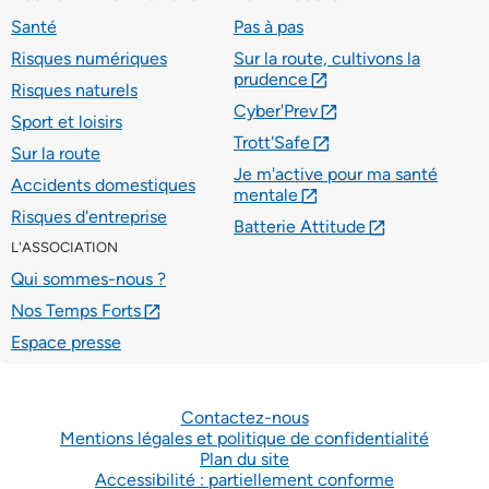
Santé
Pas à pas
Risques numériques
Sur la route, cultivons la
prudence
lien externe
Risques naturels
Cyber'Prev
lien externe
Sport et loisirs
Trott'Safe
lien externe
Sur la route
Je m'active pour ma santé
Accidents domestiques
mentale
lien externe
Risques d'entreprise
Batterie Attitude
lien externe
L'ASSOCIATION
Qui sommes-nous ?
Nos Temps Forts
lien externe
Espace presse
Contactez-nous
Mentions légales et politique de confidentialité
Plan du site
Accessibilité : partiellement conforme