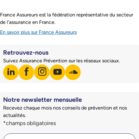
France Assureurs est la fédération représentative du secteur
de l’assurance en France.
En savoir plus sur France Assureurs
Retrouvez-nous
Suivez Assurance Prévention sur les réseaux sociaux.
linkedin
facebook
instagram
youtube
soundcloud
Visiter notre page LinkedIn
Visiter notre page Facebook
Visiter notre page Instagram
Visiter notre page Youtube
Visiter notre page Soundclo
Notre newsletter mensuelle
Recevez chaque mois nos conseils de prévention et nos
actualités.
Champs du formulaire d'inscription à la newsletter
*champs obligatoires
Votre adresse mail *