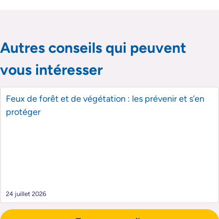
Passer le slider de publications
Passer le slider de publications
Autres conseils qui peuvent
vous intéresser
Feux de forêt et de végétation : les prévenir et s’en
protéger
24 juillet 2026