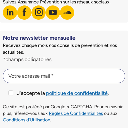
Suivez Assurance Prévention sur les réseaux sociaux.
linkedin
facebook
instagram
youtube
soundcloud
Visiter notre page LinkedIn
Visiter notre page Facebook
Visiter notre page Instagram
Visiter notre page Youtube
Visiter notre page Soundclo
Notre newsletter mensuelle
Recevez chaque mois nos conseils de prévention et nos
actualités.
Champs du formulaire d'inscription à la newsletter
*champs obligatoires
Votre adresse mail *
Votre adresse mail *
J'accepte la
politique de confidentialité
.
Ce site est protégé par Google reCAPTCHA. Pour en savoir
plus, référez-vous aux
Règles de Confidentialités
ou aux
Conditions d'Utilisation
.