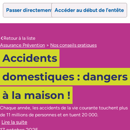
Passer directement au contenu
Accéder au début de l'entête
search
Ouvrir le formulaire de recherc
Ouvrir le formulaire 
Retour à la liste
caret-left
Assurance Prévention
>
Nos conseils pratiques
Accidents
domestiques : dangers
à la maison !
Chaque année, les accidents de la vie courante touchent plus
de 11 millions de personnes et en tuent 20 000.
Lire la suite