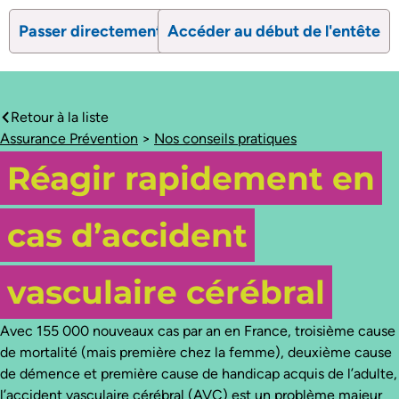
Passer directement au contenu
Accéder au début de l'entête
search
Ouvrir le formulaire de recherc
Ouvrir le formulaire 
Retour à la liste
caret-left
Assurance Prévention
>
Nos conseils pratiques
Réagir rapidement en
cas d’accident
vasculaire cérébral
Avec 155 000 nouveaux cas par an en France, troisième cause
de mortalité (mais première chez la femme), deuxième cause
de démence et première cause de handicap acquis de l’adulte,
l’accident vasculaire cérébral (AVC) est un problème majeur