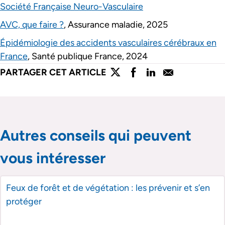
Société Française Neuro-Vasculaire
AVC, que faire ?
, Assurance maladie, 2025
Épidémiologie des accidents vasculaires cérébraux en
France
, Santé publique France, 2024
lien externe
lien externe
lien externe
lien externe
PARTAGER CET ARTICLE
Partager l'article sur twitter
Partager l'article sur faceboo
Partager l'article sur lin
Partager l'article s
Passer le slider de publications
Passer le slider de publications
Autres conseils qui peuvent
vous intéresser
Feux de forêt et de végétation : les prévenir et s’en
protéger