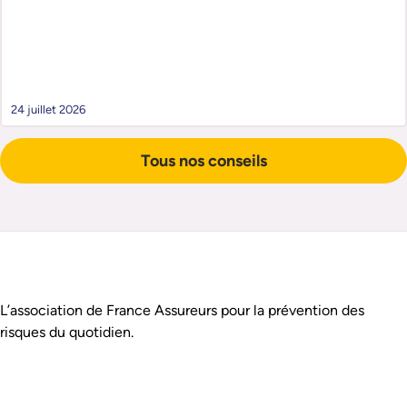
24 juillet 2026
Tous nos conseils
Pied de page
Assurance Prévention est :
L’association de France Assureurs pour la prévention des
risques du quotidien.