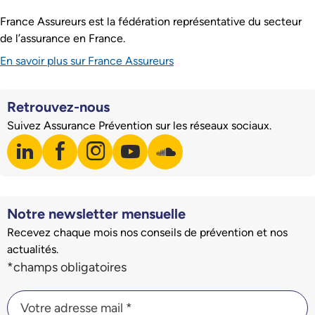
France Assureurs est la fédération représentative du secteur
de l’assurance en France.
En savoir plus sur France Assureurs
Retrouvez-nous
Suivez Assurance Prévention sur les réseaux sociaux.
linkedin
facebook
instagram
youtube
soundcloud
Visiter notre page LinkedIn
Visiter notre page Facebook
Visiter notre page Instagram
Visiter notre page Youtube
Visiter notre page Soundclo
Notre newsletter mensuelle
Recevez chaque mois nos conseils de prévention et nos
actualités.
Champs du formulaire d'inscription à la newsletter
*champs obligatoires
Votre adresse mail *
Votre adresse mail *