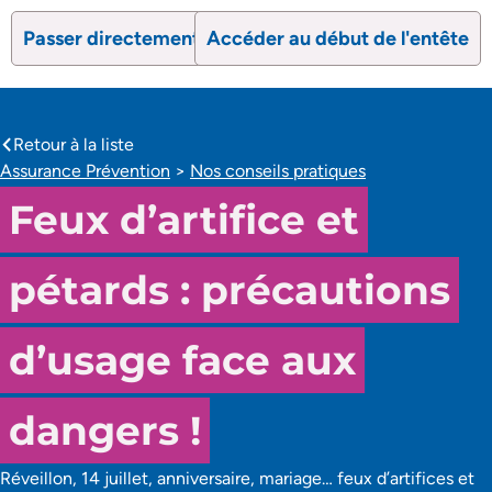
Passer directement au contenu
Accéder au début de l'entête
search
Ouvrir le formulaire de recherc
Ouvrir le formulaire 
Retour à la liste
caret-left
Assurance Prévention
>
Nos conseils pratiques
Feux d’artifice et
pétards : précautions
d’usage face aux
dangers !
Réveillon, 14 juillet, anniversaire, mariage… feux d’artifices et