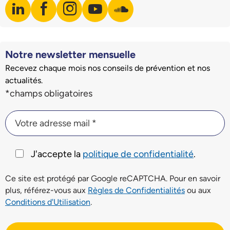
linkedin
facebook
instagram
youtube
soundcloud
Visiter notre page LinkedIn
Visiter notre page Facebook
Visiter notre page Instagram
Visiter notre page Youtube
Visiter notre page Soundclo
Notre newsletter mensuelle
Recevez chaque mois nos conseils de prévention et nos
actualités.
Champs du formulaire d'inscription à la newsletter
*champs obligatoires
Votre adresse mail *
Votre adresse mail *
J'accepte la
politique de confidentialité
.
Ce site est protégé par Google reCAPTCHA. Pour en savoir
plus, référez-vous aux
Règles de Confidentialités
ou aux
Conditions d'Utilisation
.