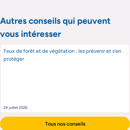
Passer le slider de publications
Passer le slider de publications
Autres conseils qui peuvent
vous intéresser
Feux de forêt et de végétation : les prévenir et s’en
protéger
24 juillet 2026
Tous nos conseils