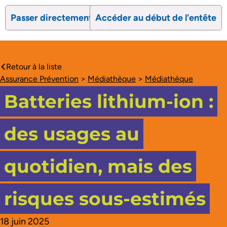
Passer directement au contenu
Accéder au début de l'entête
search
Ouvrir le formulaire de recherc
Ouvrir le formulaire 
Retour à la liste
caret-left
Assurance Prévention
>
Médiathèque
>
Médiathèque
Batteries lithium-ion :
des usages au
quotidien, mais des
risques sous-estimés
18 juin 2025