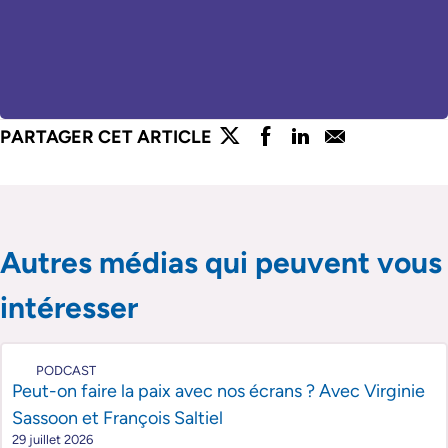
lien externe
lien externe
lien externe
lien externe
PARTAGER CET ARTICLE
Partager l'article sur twitter
Partager l'article sur faceboo
Partager l'article sur lin
Partager l'article s
Passer le slider de publications
Passer le slider de publications
Autres médias qui peuvent vous
intéresser
PODCAST
Peut-on faire la paix avec nos écrans ? Avec Virginie
Sassoon et François Saltiel
29 juillet 2026