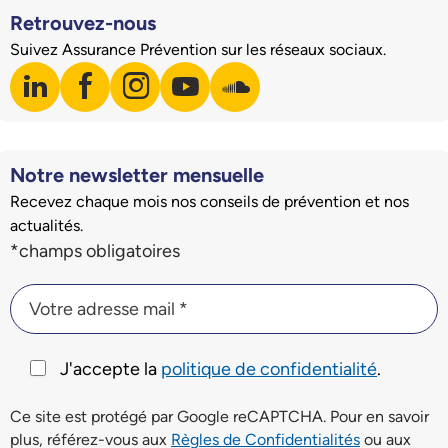
Retrouvez-nous
Suivez Assurance Prévention sur les réseaux sociaux.
linkedin
facebook
instagram
youtube
soundcloud
Visiter notre page LinkedIn
Visiter notre page Facebook
Visiter notre page Instagram
Visiter notre page Youtube
Visiter notre page Soundclo
Notre newsletter mensuelle
Recevez chaque mois nos conseils de prévention et nos
actualités.
Champs du formulaire d'inscription à la newsletter
*champs obligatoires
Votre adresse mail *
Votre adresse mail *
J'accepte la
politique de confidentialité
.
Ce site est protégé par Google reCAPTCHA. Pour en savoir
plus, référez-vous aux
Règles de Confidentialités
ou aux