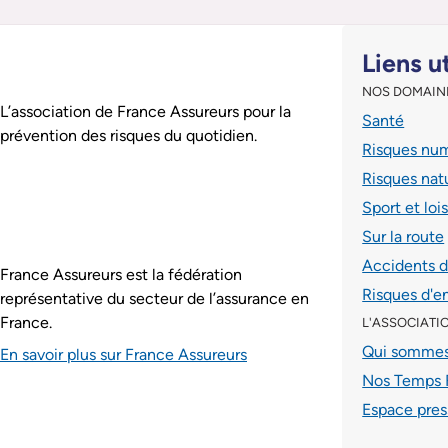
Pied de page
Liens u
NOS DOMAIN
Assurance Prévention est :
L’association de France Assureurs pour la
Santé
prévention des risques du quotidien.
Risques nu
Risques nat
Sport et lois
Sur la route
Accidents 
France Assureurs est la fédération
Risques d'e
représentative du secteur de l’assurance en
France.
L'ASSOCIATI
Qui sommes
En savoir plus sur France Assureurs
Nos Temps 
Espace pres