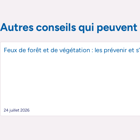
Passer le slider de publications
Passer le slider de publications
Autres conseils qui peuvent 
Feux de forêt et de végétation : les prévenir et 
24 juillet 2026