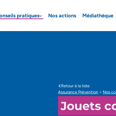
onseils pratiques
Nos actions
Médiathèque
aire de recherche
Retour à la liste
caret-left
Assurance Prévention
>
Nos con
Jouets co