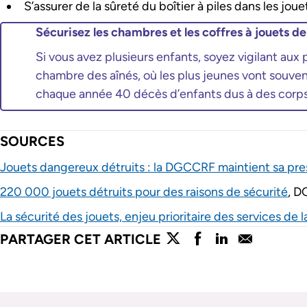
S’assurer de la sûreté du boîtier à piles dans les jou
Sécurisez les chambres et les coffres à jouets de
Si vous avez plusieurs enfants, soyez vigilant aux 
chambre des aînés, où les plus jeunes vont souvent
chaque année 40 décès d’enfants dus à des corps
SOURCES
Jouets dangereux détruits : la DGCCRF maintient sa pre
220 000 jouets détruits pour des raisons de sécurité
, 
La sécurité des jouets, enjeu prioritaire des services d
PARTAGER CET ARTICLE
lien externe
lien externe
lien externe
lien exter
Partager l'article sur twitter
Partager l'article sur face
Partager l'article sur
Partager l'artic