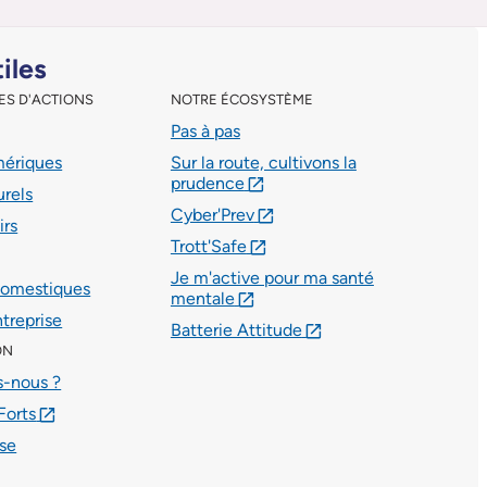
tiles
ES D'ACTIONS
NOTRE ÉCOSYSTÈME
Pas à pas
mériques
Sur la route, cultivons la
prudence
lien externe
urels
Cyber'Prev
lien externe
irs
Trott'Safe
lien externe
Je m'active pour ma santé
domestiques
mentale
lien externe
ntreprise
Batterie Attitude
lien externe
ON
-nous ?
Forts
lien externe
se