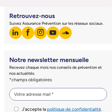
Retrouvez-nous
Suivez Assurance Prévention sur les réseaux sociaux.
linkedin
facebook
instagram
youtube
soundcloud
Visiter notre page LinkedIn
Visiter notre page Facebook
Visiter notre page Instagram
Visiter notre page Youtube
Visiter notre page Sound
Notre newsletter mensuelle
Recevez chaque mois nos conseils de prévention et
nos actualités.
Champs du formulaire d'inscription à la newsletter
*champs obligatoires
Votre adresse mail *
Votre adresse mail *
J'accepte la
politique de confidentialité
.