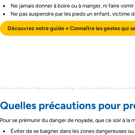
Ne jamais donner à boire ou à manger, ni faire vomir 
Ne pas suspendre par les pieds un enfant, victime 
Découvrez notre guide « Connaître les gestes qui s
Assurance Prévention
·
Risques de noyade à la plage – Et si nous transmettions la bonne attitu
Quelles précautions pour pr
Pour se prémunir du danger de noyade, que ce soir à la m
Éviter de se baigner dans les zones dangereuses o