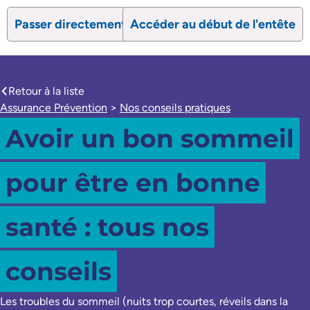
Passer directement au contenu
Accéder au début de l'entête
search
Ouvrir le formulaire de recherc
Ouvrir le formulaire 
Retour à la liste
caret-left
Assurance Prévention
>
Nos conseils pratiques
Avoir un bon sommeil
pour être en bonne
santé : tous nos
conseils
Les troubles du sommeil (nuits trop courtes, réveils dans la