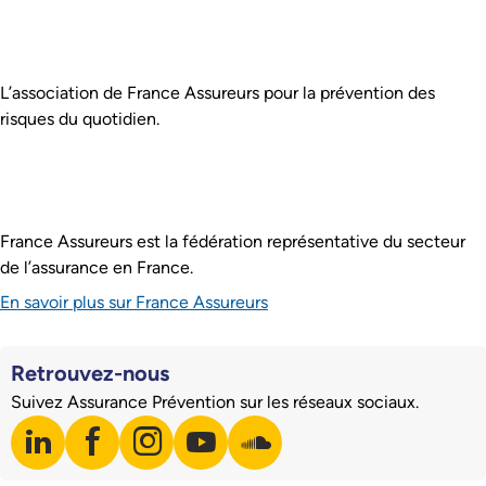
Pied de page
Assurance Prévention est :
L’association de France Assureurs pour la prévention des
risques du quotidien.
France Assureurs est la fédération représentative du secteur
de l’assurance en France.
En savoir plus sur France Assureurs
Retrouvez-nous
Suivez Assurance Prévention sur les réseaux sociaux.
linkedin
facebook
instagram
youtube
soundcloud
Visiter notre page LinkedIn
Visiter notre page Facebook
Visiter notre page Instagram
Visiter notre page Youtube
Visiter notre page Soundclo