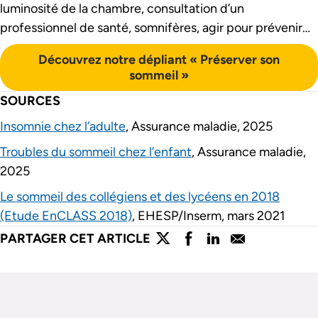
luminosité de la chambre, consultation d’un
professionnel de santé, somnifères, agir pour prévenir…
Découvrez notre dépliant « Préserver son
sommeil »
SOURCES
Insomnie chez l’adulte
, Assurance maladie, 2025
Troubles du sommeil chez l’enfant
, Assurance maladie,
2025
Le sommeil des collégiens et des lycéens en 2018
(Etude EnCLASS 2018)
, EHESP/Inserm, mars 2021
lien externe
lien externe
lien externe
lien externe
PARTAGER CET ARTICLE
Partager l'article sur twitter
Partager l'article sur faceboo
Partager l'article sur lin
Partager l'article s
Passer le slider de publications
Passer le slider de publications